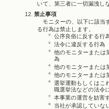
いて、第三者に一切漏洩し
禁止事項
モニターの、以下に該当す
る行為は禁止します。
①
公序良俗に反する行
②
法令に違反する行為
③
他のモニターまたは
為
④
他のモニターまたは
⑤
他のモニターまたは
⑥
選挙運動もしくはこ
職選挙法などの法令
⑦
本事業の運営を妨害
⑧
当社が承認していな